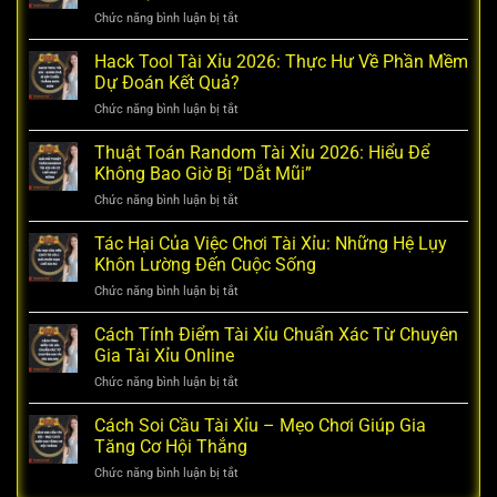
Nghiêng
Dụng
Giây
Chức năng bình luận bị tắt
ở
Tài
Đơn
So
Xỉu
Giản
Sánh
Hack Tool Tài Xỉu 2026: Thực Hư Về Phần Mềm
Chuẩn
Cho
Nhà
Nhất
Dự Đoán Kết Quả?
Tân
Cái
2026
Thủ
Chức năng bình luận bị tắt
ở
Tài
Cho
Hack
Xỉu
Bet
Tool
Thuật Toán Random Tài Xỉu 2026: Hiểu Để
Uy
Thủ
Tài
Tín:
Không Bao Giờ Bị “Dắt Mũi”
Xỉu
Phân
Chức năng bình luận bị tắt
ở
2026:
Tích
Thuật
Thực
Ưu
Toán
Tác Hại Của Việc Chơi Tài Xỉu: Những Hệ Lụy
Hư
&
Random
Về
Khôn Lường Đến Cuộc Sống
Nhược
Tài
Phần
Điểm
Chức năng bình luận bị tắt
ở
Xỉu
Mềm
Chi
Tác
2026:
Dự
Tiết
Hại
Cách Tính Điểm Tài Xỉu Chuẩn Xác Từ Chuyên
Hiểu
Đoán
Của
Để
Gia Tài Xỉu Online
Kết
Việc
Không
Quả?
Chức năng bình luận bị tắt
ở
Chơi
Bao
Cách
Tài
Giờ
Tính
Cách Soi Cầu Tài Xỉu – Mẹo Chơi Giúp Gia
Xỉu:
Bị
Điểm
Những
Tăng Cơ Hội Thắng
“Dắt
Tài
Hệ
Mũi”
Chức năng bình luận bị tắt
ở
Xỉu
Lụy
Cách
Chuẩn