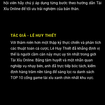
hội viên hãy chú ý áp dụng từng bước theo hướng dẫn Tài
Xỉu Online để tối ưu trải nghiệm của bản thân.
TÁC GIẢ - LÊ HUY THIẾT
Với thâm niên hơn một thập kỷ thực chiến và phân tích
các thuật toán cá cược, Lê Huy Thiết đã khẳng định vị
thế là người cầm cân nảy mực uy tín nhất trong giới
Tài Xỉu Online. Bằng tâm huyết và một nhãn quan
nghiệp vụ nhạy bén, anh đã trực tiếp bóc tách, kiểm
định hàng trăm nền tảng để sàng lọc ra danh sách
TOP 10 cổng game tài xỉu xanh chín nhất khu vực.