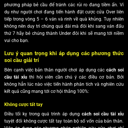
phương pháp bẻ cầu để tránh các rủi ro đang tiềm ẩn. Ví
dụ như người chơi đang tiến hành đặt cược cửa Over liên
tiếp trong vòng 5 – 6 ván và rinh về quà khủng. Tuy nhiên
không nên duy trì chúng quá dài mà đôi khi sang ván đấu
thứ 7 hãy bẻ chúng thành Under đôi khi sẽ mang tới niềm
vui cho bạn.
Lưu ý quan trọng khi áp dụng các phương thức
soi cầu giải trí
Bên cạnh việc bản thân người chơi áp dụng các
cách soi
cầu tài xỉu
thì hội viên cần chú ý các điều cơ bản. Bởi
không hẳn lúc nào việc tiến hành phân tích và nghiên cứu
kết quả cũng mang tới cơ hội thắng 100%:
Không cược tất tay
Điều tối kỵ trong quá trình áp dụng
cách soi cầu tài xỉu
tuyệt đối không cược tất tay toàn bộ số vốn của bản thân.