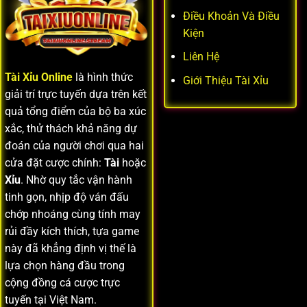
Điều Khoản Và Điều
Kiện
Liên Hệ
Tài Xỉu Online
là hình thức
Giới Thiệu Tài Xỉu
giải trí trực tuyến dựa trên kết
quả tổng điểm của bộ ba xúc
xắc, thử thách khả năng dự
đoán của người chơi qua hai
cửa đặt cược chính:
Tài
hoặc
Xỉu
. Nhờ quy tắc vận hành
tinh gọn, nhịp độ ván đấu
chớp nhoáng cùng tính may
rủi đầy kích thích, tựa game
này đã khẳng định vị thế là
lựa chọn hàng đầu trong
cộng đồng cá cược trực
tuyến tại Việt Nam.