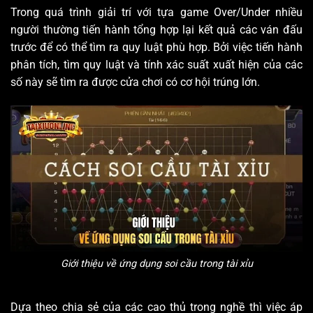
Trong quá trình giải trí với tựa game Over/Under nhiều
người thường tiến hành tổng hợp lại kết quả các ván đấu
trước để có thể tìm ra quy luật phù hợp. Bởi việc tiến hành
phân tích, tìm quy luật và tính xác suất xuất hiện của các
số này sẽ tìm ra được cửa chơi có cơ hội trúng lớn.
Giới thiệu về ứng dụng soi cầu trong tài xỉu
Dựa theo chia sẻ của các cao thủ trong nghề thì việc áp