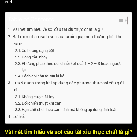
viết.
Table of Contents
Vài nét tìm hiểu về soi cầu tài xỉu thực chất là gì?
Bật mí một số cách soi cầu tài xỉu giúp rinh thưởng lớn khi
cược
Xu hướng dạng bệt
Dạng cầu nhảy
Phương pháp theo dõi chuỗi kết quả 1 – 2 – 3 hoặc ngược
lại
Cách soi cầu tài xỉu bị bẻ
Lưu ý quan trọng khi áp dụng các phương thức soi cầu giải
trí
Không cược tất tay
Đổi chiến thuật khi cần
Hạn chế chơi theo cảm tính mà không áp dụng tính toán
Lời kết
Vài nét tìm hiểu về soi cầu tài xỉu thực chất là gì?