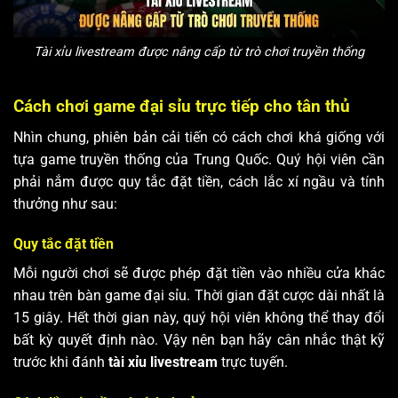
Tài xỉu livestream được nâng cấp từ trò chơi truyền thống
Cách chơi game đại sỉu trực tiếp cho tân thủ
Nhìn chung, phiên bản cải tiến có cách chơi khá giống với
tựa game truyền thống của Trung Quốc. Quý hội viên cần
phải nắm được quy tắc đặt tiền, cách lắc xí ngầu và tính
thưởng như sau:
Quy tắc đặt tiền
Mỗi người chơi sẽ được phép đặt tiền vào nhiều cửa khác
nhau trên bàn game đại sỉu. Thời gian đặt cược dài nhất là
15 giây. Hết thời gian này, quý hội viên không thể thay đổi
bất kỳ quyết định nào. Vậy nên bạn hãy cân nhắc thật kỹ
trước khi đánh
tài xỉu livestream
trực tuyến.