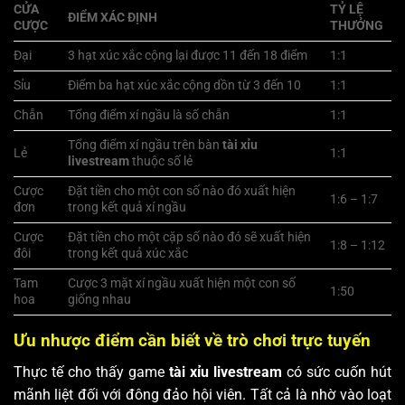
CỬA
TỶ LỆ
ĐIỂM XÁC ĐỊNH
CƯỢC
THƯỞNG
Đại
3 hạt xúc xắc cộng lại được 11 đến 18 điểm
1:1
Sỉu
Điểm ba hạt xúc xắc cộng dồn từ 3 đến 10
1:1
Chẵn
Tổng điểm xí ngầu là số chẵn
1:1
Tổng điểm xí ngầu trên bàn
tài xỉu
Lẻ
1:1
livestream
thuộc số lẻ
Cược
Đặt tiền cho một con số nào đó xuất hiện
1:6 – 1:7
đơn
trong kết quả xí ngầu
Cược
Đặt tiền cho một cặp số nào đó sẽ xuất hiện
1:8 – 1:12
đôi
trong kết quả xúc xắc
Tam
Cược 3 mặt xí ngầu xuất hiện một con số
1:50
hoa
giống nhau
Ưu nhược điểm cần biết về trò chơi trực tuyến
Thực tế cho thấy game
tài xỉu livestream
có sức cuốn hút
mãnh liệt đối với đông đảo hội viên. Tất cả là nhờ vào loạt