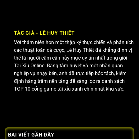
TÁC GIẢ - LÊ HUY THIẾT
Với thâm niên hơn một thập kỷ thực chiến và phân tích
các thuật toán cá cược, Lê Huy Thiết đã khẳng định vị
thế là người cầm cân nảy mực uy tín nhất trong giới
Tài Xỉu Online. Bằng tâm huyết và một nhãn quan
nghiệp vụ nhạy bén, anh đã trực tiếp bóc tách, kiểm
định hàng trăm nền tảng để sàng lọc ra danh sách
TOP 10 cổng game tài xỉu xanh chín nhất khu vực.
BÀI VIẾT GẦN ĐÂY