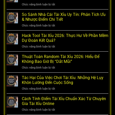
Sicbo
Cài
2026
Chức năng bình luận bị tắt
ở
–
Đặt
Cách
Hướng
Chỉ
Đánh
So Sánh Nhà Cái Tài Xỉu Uy Tín: Phân Tích Ưu
Dẫn
Với
Cầu
Áp
& Nhược Điểm Chi Tiết
30
Nghiêng
Dụng
Giây
Chức năng bình luận bị tắt
ở
Tài
Đơn
So
Xỉu
Giản
Sánh
Hack Tool Tài Xỉu 2026: Thực Hư Về Phần Mềm
Chuẩn
Cho
Nhà
Nhất
Dự Đoán Kết Quả?
Tân
Cái
2026
Thủ
Chức năng bình luận bị tắt
ở
Tài
Cho
Hack
Xỉu
Bet
Tool
Thuật Toán Random Tài Xỉu 2026: Hiểu Để
Uy
Thủ
Tài
Tín:
Không Bao Giờ Bị “Dắt Mũi”
Xỉu
Phân
Chức năng bình luận bị tắt
ở
2026:
Tích
Thuật
Thực
Ưu
Toán
Tác Hại Của Việc Chơi Tài Xỉu: Những Hệ Lụy
Hư
&
Random
Về
Khôn Lường Đến Cuộc Sống
Nhược
Tài
Phần
Điểm
Chức năng bình luận bị tắt
ở
Xỉu
Mềm
Chi
Tác
2026:
Dự
Tiết
Hại
Cách Tính Điểm Tài Xỉu Chuẩn Xác Từ Chuyên
Hiểu
Đoán
Của
Để
Gia Tài Xỉu Online
Kết
Việc
Không
Quả?
Chức năng bình luận bị tắt
ở
Chơi
Bao
Cách
Tài