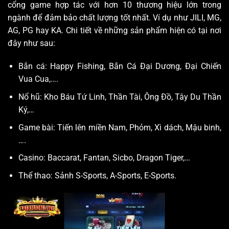
cổng game hợp tác với hơn 10 thương hiệu lớn trong
ngành để đảm bảo chất lượng tốt nhất. Ví dụ như JILI, MG,
AG, PG hay KA. Chi tiết về những sản phẩm hiện có tại nơi
đây như sau:
Bắn cá: Happy Fishing, Bắn Cá Đại Dương, Đại Chiến
Vua Cua,….
Nổ hũ: Kho Báu Tứ Linh, Thần Tài, Ông Đồ, Tây Du Thần
Ký,…
Game bài: Tiến lên miền Nam, Phỏm, Xì dách, Mậu binh,
….
Casino: Baccarat, Fantan, Sicbo, Dragon Tiger,…
Thể thao: Sảnh S-Sports, A-Sports, E-Sports.