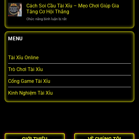
Giờ
Tính
Cách Soi Cầu Tài Xỉu – Mẹo Chơi Giúp Gia
Xỉu:
Bị
Điểm
Những
Tăng Cơ Hội Thắng
“Dắt
Tài
Hệ
Mũi”
Chức năng bình luận bị tắt
ở
Xỉu
Lụy
Cách
Chuẩn
Khôn
Soi
Xác
Lường
Cầu
Từ
Đến
MENU
Tài
Chuyên
Cuộc
Xỉu
Gia
Sống
–
Tài
Mẹo
Tài Xỉu Online
Xỉu
Chơi
Online
Giúp
Trò Chơi Tài Xỉu
Gia
Tăng
Cổng Game Tài Xỉu
Cơ
Hội
Kinh Nghiệm Tài Xỉu
Thắng