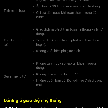
Áp dụng RNG trong mọi sản phẩm tự động.
Tính minh bạch
Chi trả tiền ngay khi hoàn thành vòng đặt
cược.
Giao dịch nạp/rút trên toàn hệ thống xử lý tự
động.
Tiền về tài khoản từ vài phút nếu thực hiện
Tốc độ thanh
hợp lệ.
toán
Không xuất hiện phí giao dịch.
Không tự ý truy cập vào tài khoản người
dùng.
Không chia sẻ cho bên thứ 3.
Quyền riêng tư
Không buôn bán dữ liệu với mục đích thương
mại.
Đánh giá giao diện hệ thống