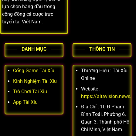
lựa chọn hàng đầu trong
cộng đồng cá cược trực
tuyến tại Việt Nam.
DANH MỤC
THÔNG TIN
Cổng Game Tài Xỉu
Thương Hiệu : Tài Xỉu
Online
Kinh Nghiệm Tài Xỉu
Website :
Trò Chơi Tài Xỉu
https://altavision.news/
App Tài Xỉu
Địa Chỉ : 10 Đ Phạm
Đình Toái, Phường 6,
Quận 3, Thành phố Hồ
Chí Minh, Việt Nam