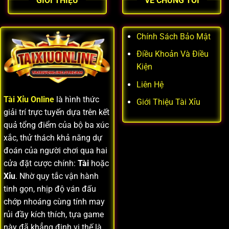
GIỚI THIỆU
VỀ CHÚNG TÔI
Chính Sách Bảo Mật
Điều Khoản Và Điều
Kiện
Liên Hệ
Tài Xỉu Online
là hình thức
Giới Thiệu Tài Xỉu
giải trí trực tuyến dựa trên kết
quả tổng điểm của bộ ba xúc
xắc, thử thách khả năng dự
đoán của người chơi qua hai
cửa đặt cược chính:
Tài
hoặc
Xỉu
. Nhờ quy tắc vận hành
tinh gọn, nhịp độ ván đấu
chớp nhoáng cùng tính may
rủi đầy kích thích, tựa game
này đã khẳng định vị thế là